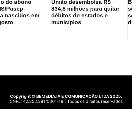
io do abono
União desembolsa R$
B
PIS/Pasep
834,8 milhões para quitar
s
a nascidos em
débitos de estados e
s
gosto
municípios
d
Copyright © BEMEDIA.IA E COMUNICAÇÃO LTDA 2025.
CNPJ: 42.352.381/0001-18 | Todos os direitos reservados