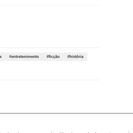
ra, entretenimento, ficção, história, monarquia,
frequentemente, historiadores, obras, rigor
a
#entretenimento
#ficção
#história