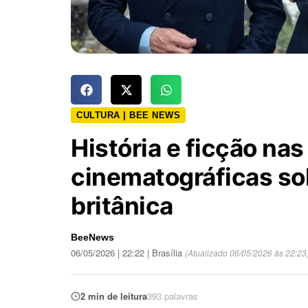
CULTURA | BEE NEWS
História e ficção na
cinematográficas so
britânica
BeeNews
06/05/2026 | 22:22 | Brasília
(Atualizado 06/05/2026 às 22:23
2 min de leitura
393 palavras