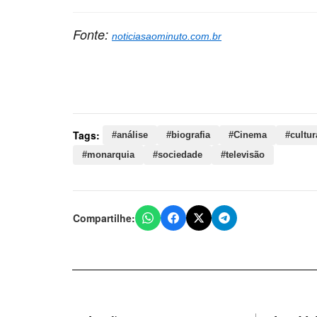
Fonte:
noticiasaominuto.com.br
Palavras-chave:
análise, biografia, Cinema, cultu
sociedade, televisão, produções, público, fatos, 
Tags:
#análise
#biografia
#Cinema
#cultur
#monarquia
#sociedade
#televisão
Compartilhe: