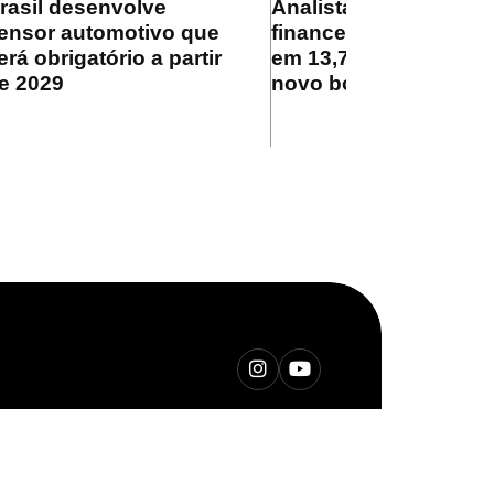
rasil desenvolve
Analistas do mercado
ensor automotivo que
financeiro projetam Se
erá obrigatório a partir
em 13,75% ao ano no
e 2029
novo boletim Focus