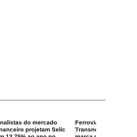
nalistas do mercado
Ferrovia
inanceiro projetam Selic
Transnordestina supe
m 13,75% ao ano no
marca de 100