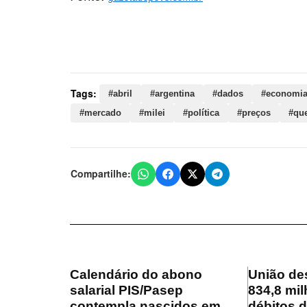
Palavras-chave:
abril, argentina, dados, economi
milei, política, preços, queda, serviços, transp
Tags:
#abril
#argentina
#dados
#economi
#mercado
#milei
#política
#preços
#qu
Compartilhe:
Calendário do abono
União de
salarial PIS/Pasep
834,8 mil
contempla nascidos em
débitos 