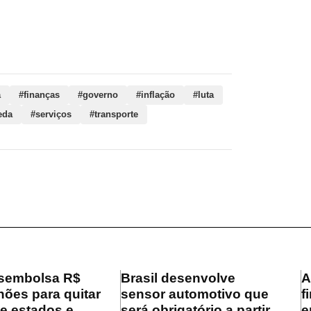
a, finanças, governo, inflação, luta, mercado,
orte, mensal, desaceleração, aumentos
a
#finanças
#governo
#inflação
#luta
eda
#serviços
#transporte
sembolsa R$
Brasil desenvolve
A
hões para quitar
sensor automotivo que
f
de estados e
será obrigatório a partir
e