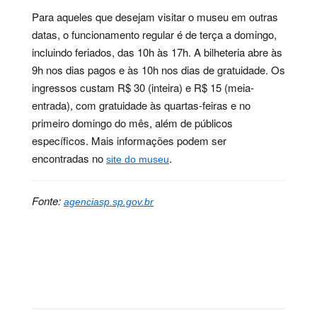
Para aqueles que desejam visitar o museu em outras
datas, o funcionamento regular é de terça a domingo,
incluindo feriados, das 10h às 17h. A bilheteria abre às
9h nos dias pagos e às 10h nos dias de gratuidade. Os
ingressos custam R$ 30 (inteira) e R$ 15 (meia-
entrada), com gratuidade às quartas-feiras e no
primeiro domingo do mês, além de públicos
específicos. Mais informações podem ser
encontradas no
.
site do museu
Fonte:
agenciasp.sp.gov.br
Palavras-chave:
cultura, educação, evento, família,
humor, inclusão, lazer, patrimônio, paulista,
programação, museu, cultural, ipiranga, maio, gratuita,
entrada, virada, exposições, visitas, espetáculo