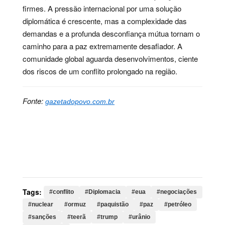
firmes. A pressão internacional por uma solução
diplomática é crescente, mas a complexidade das
demandas e a profunda desconfiança mútua tornam o
caminho para a paz extremamente desafiador. A
comunidade global aguarda desenvolvimentos, ciente
dos riscos de um conflito prolongado na região.
Fonte:
gazetadopovo.com.br
Palavras-chave:
conflito, Diplomacia, eua,
negociações, nuclear, ormuz, paquistão, paz, petróleo,
sanções, teerã, trump, urânio, washington, condições,
fars, estados, unidos, qualquer, pelos
Tags:
#conflito
#Diplomacia
#eua
#negociações
#nuclear
#ormuz
#paquistão
#paz
#petróleo
#sanções
#teerã
#trump
#urânio