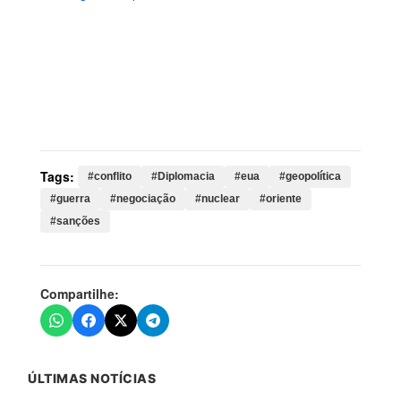
Palavras-chave:
conflito, Diplomacia, eua, geopolítica,
guerra, negociação, nuclear, oriente, sanções,
governo, iraniano, negociações, estados, unidos,
regime, inaceitáveis, diplomáticas, acordo,
entendimento
Tags:
#conflito
#Diplomacia
#eua
#geopolítica
#guerra
#negociação
#nuclear
#oriente
#sanções
Compartilhe:
ÚLTIMAS NOTÍCIAS