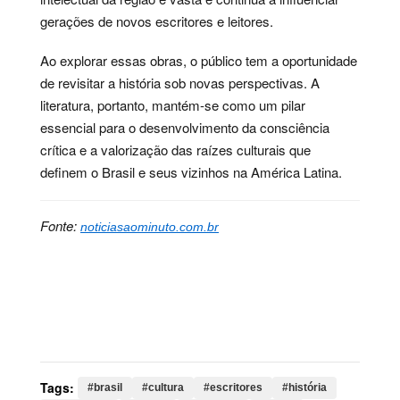
gerações de novos escritores e leitores.
Ao explorar essas obras, o público tem a oportunidade
de revisitar a história sob novas perspectivas. A
literatura, portanto, mantém-se como um pilar
essencial para o desenvolvimento da consciência
crítica e a valorização das raízes culturais que
definem o Brasil e seus vizinhos na América Latina.
Fonte:
noticiasaominuto.com.br
Palavras-chave:
brasil, cultura, escritores, história,
identidade, leitura, literatura, livros, poesia, prosa,
latino, autores, cultural, brasileiros, brasileira, leitores,
produzida
Tags:
#brasil
#cultura
#escritores
#história