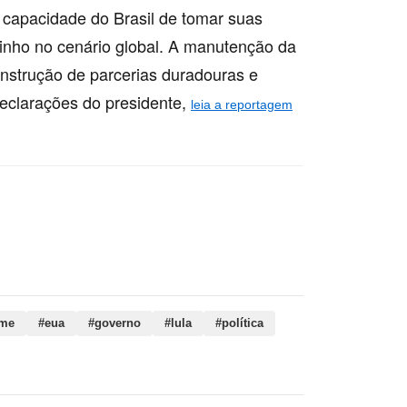
capacidade do Brasil de tomar suas
minho no cenário global. A manutenção da
onstrução de parcerias duradouras e
declarações do presidente,
leia a reportagem
ime, eua, governo, lula, política, soberania,
álogo
ime
#eua
#governo
#lula
#política