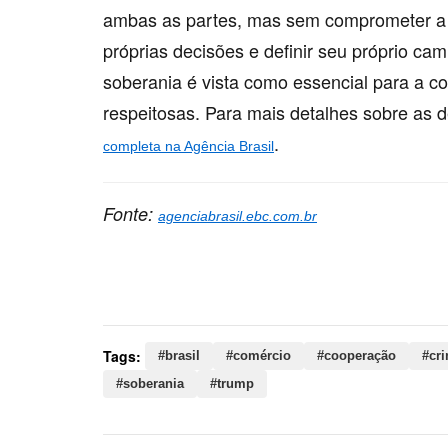
ambas as partes, mas sem comprometer a 
próprias decisões e definir seu próprio ca
soberania é vista como essencial para a c
respeitosas. Para mais detalhes sobre as 
.
completa na Agência Brasil
Fonte:
agenciabrasil.ebc.com.br
Palavras-chave:
brasil, comércio, cooperação, cr
trump, presidente, estados, unidos, parcerias, di
Tags:
#brasil
#comércio
#cooperação
#cr
#soberania
#trump