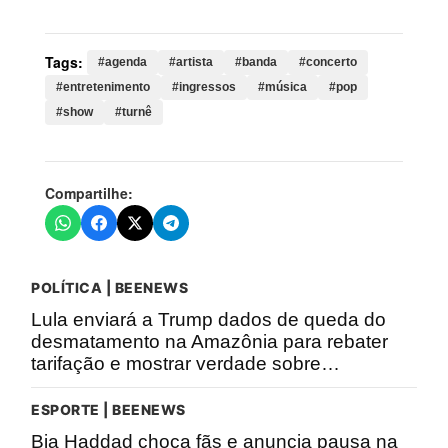
apresentações, quatro
Tags:
#agenda
#artista
#banda
#concerto
#entretenimento
#ingressos
#música
#pop
#show
#turnê
Compartilhe:
POLÍTICA | BEENEWS
Lula enviará a Trump dados de queda do
desmatamento na Amazônia para rebater
tarifação e mostrar verdade sobre…
ESPORTE | BEENEWS
Bia Haddad choca fãs e anuncia pausa na