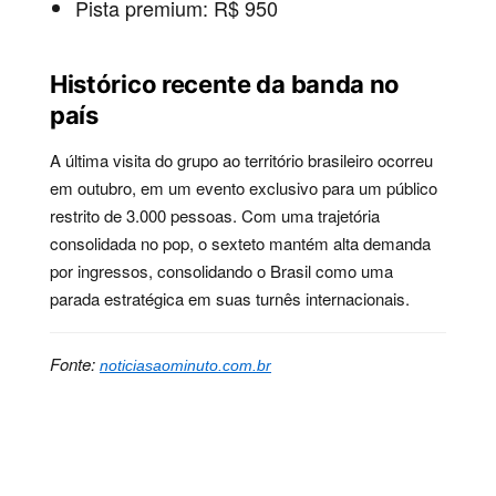
Pista premium: R$ 950
Histórico recente da banda no
país
A última visita do grupo ao território brasileiro ocorreu
em outubro, em um evento exclusivo para um público
restrito de 3.000 pessoas. Com uma trajetória
consolidada no pop, o sexteto mantém alta demanda
por ingressos, consolidando o Brasil como uma
parada estratégica em suas turnês internacionais.
Fonte:
noticiasaominuto.com.br
Palavras-chave:
agenda, artista, banda, concerto,
entretenimento, ingressos, música, pop, show, turnê,
setembro, venda, brasil, parque, maroon,