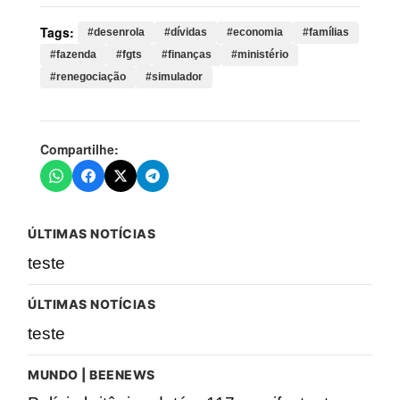
Tags:
#desenrola
#dívidas
#economia
#famílias
#fazenda
#fgts
#finanças
#ministério
#renegociação
#simulador
Compartilhe:
ÚLTIMAS NOTÍCIAS
teste
ÚLTIMAS NOTÍCIAS
teste
MUNDO | BEENEWS