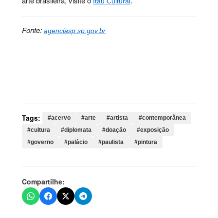
arte brasileira, visite o
.
Itaú Cultural
Fonte:
agenciasp.sp.gov.br
Palavras-chave:
acervo, arte, artista, contemporânea,
cultura, diplomata, doação, exposição, governo,
palácio, paulista, pintura, duprat, obras, marcos,
palácios, artística, público
Tags:
#acervo
#arte
#artista
#contemporânea
#cultura
#diplomata
#doação
#exposição
#governo
#palácio
#paulista
#pintura
Compartilhe: