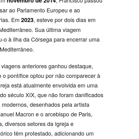
 Em
, Francisco passou
novembro de 2014
sar ao Parlamento Europeu e ao
rias. Em
, esteve por dois dias em
2023
Mediterrâneo. Sua última viagem
ou-o à ilha da Córsega para encerrar uma
 Mediterrâneo.
 viagens anteriores ganhou destaque,
o o pontífice optou por não comparecer à
greja está atualmente envolvida em uma
s do século XIX, que não foram danificados
s modernos, desenhados pela artista
anuel Macron e o arcebispo de Paris,
, diversos setores da Igreja e
tórico têm protestado, adicionando um