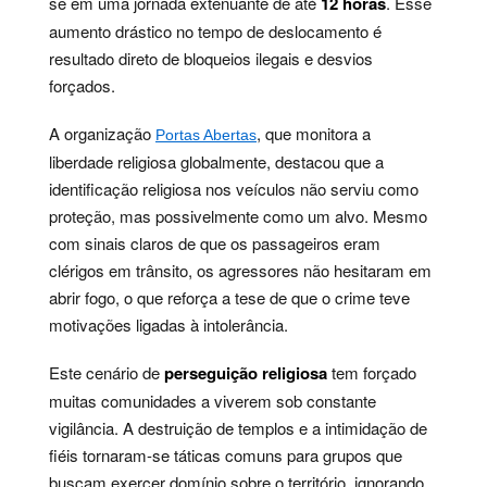
se em uma jornada extenuante de até
12 horas
. Esse
aumento drástico no tempo de deslocamento é
resultado direto de bloqueios ilegais e desvios
forçados.
A organização
, que monitora a
Portas Abertas
liberdade religiosa globalmente, destacou que a
identificação religiosa nos veículos não serviu como
proteção, mas possivelmente como um alvo. Mesmo
com sinais claros de que os passageiros eram
clérigos em trânsito, os agressores não hesitaram em
abrir fogo, o que reforça a tese de que o crime teve
motivações ligadas à intolerância.
Este cenário de
perseguição religiosa
tem forçado
muitas comunidades a viverem sob constante
vigilância. A destruição de templos e a intimidação de
fiéis tornaram-se táticas comuns para grupos que
buscam exercer domínio sobre o território, ignorando