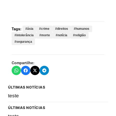
religiosa, manipur, pastores, cristãos, local, ataque,
índia, três, emboscada
Tags:
#ásia
#crime
#direitos
#humanos
#intolerância
#morte
#notícia
#religião
#segurança
Compartilhe:
ÚLTIMAS NOTÍCIAS
teste
ÚLTIMAS NOTÍCIAS