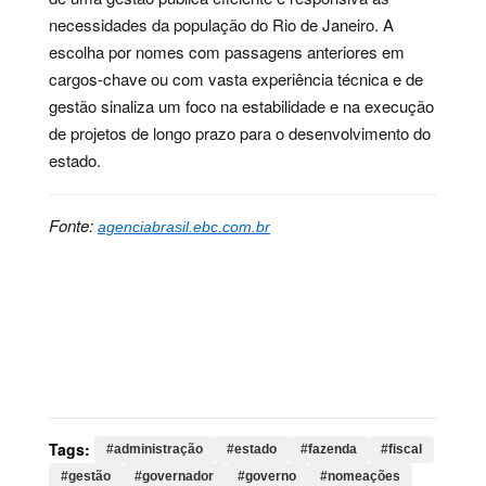
necessidades da população do Rio de Janeiro. A
escolha por nomes com passagens anteriores em
cargos-chave ou com vasta experiência técnica e de
gestão sinaliza um foco na estabilidade e na execução
de projetos de longo prazo para o desenvolvimento do
estado.
Fonte:
agenciabrasil.ebc.com.br
Palavras-chave:
administração, estado, fazenda,
fiscal, gestão, governador, governo, nomeações,
planejamento, política, procuradoria, recuperação,
saúde, secretarias, secretaria, experiência, janeiro,
exercício, continuidade
Tags:
#administração
#estado
#fazenda
#fiscal
#gestão
#governador
#governo
#nomeações