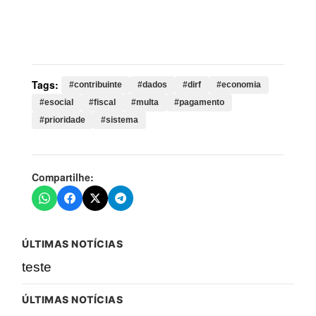
esocial, fiscal, multa, pagamento, prioridade, sistema,
restituição, imposto, declaração, lote, maio,
contribuintes, receita, informações, prazo, primeiro
Tags:
#contribuinte
#dados
#dirf
#economia
#esocial
#fiscal
#multa
#pagamento
#prioridade
#sistema
Compartilhe:
ÚLTIMAS NOTÍCIAS
teste
ÚLTIMAS NOTÍCIAS