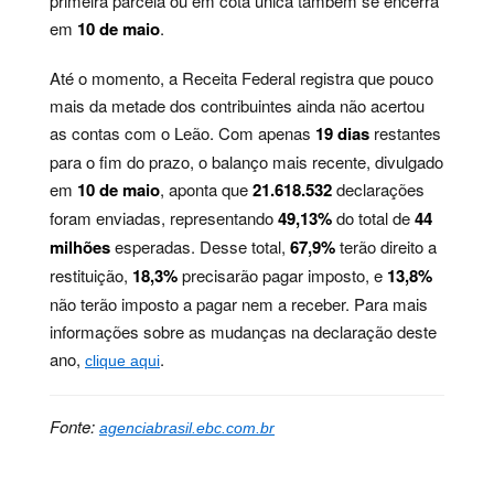
primeira parcela ou em cota única também se encerra
em
10 de maio
.
Até o momento, a Receita Federal registra que pouco
mais da metade dos contribuintes ainda não acertou
as contas com o Leão. Com apenas
19 dias
restantes
para o fim do prazo, o balanço mais recente, divulgado
em
10 de maio
, aponta que
21.618.532
declarações
foram enviadas, representando
49,13%
do total de
44
milhões
esperadas. Desse total,
67,9%
terão direito a
restituição,
18,3%
precisarão pagar imposto, e
13,8%
não terão imposto a pagar nem a receber. Para mais
informações sobre as mudanças na declaração deste
ano,
.
clique aqui
Fonte:
agenciabrasil.ebc.com.br
Palavras-chave:
contribuinte, dados, dirf, economia,