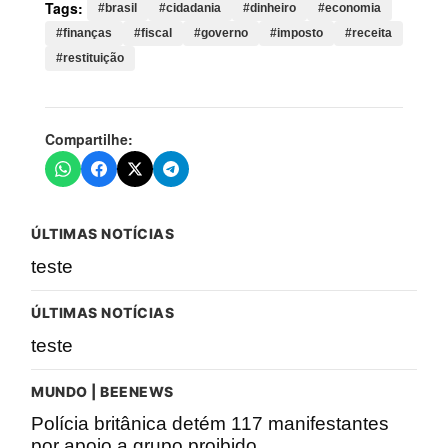
Tags:
#brasil
#cidadania
#dinheiro
#economia
#finanças
#fiscal
#governo
#imposto
#receita
#restituição
Compartilhe:
ÚLTIMAS NOTÍCIAS
teste
ÚLTIMAS NOTÍCIAS
teste
MUNDO | BEENEWS
Polícia britânica detém 117 manifestantes
por apoio a grupo proibido