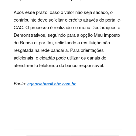
Após esse prazo, caso o valor não seja sacado, o
contribuinte deve solicitar o crédito através do portal e-
CAC. O processo é realizado no menu Declarações e
Demonstrativos, seguindo para a opção Meu Imposto
de Renda e, por fim, solicitando a restituição não
resgatada na rede bancária. Para orientações
adicionais, o cidadão pode utilizar os canais de
atendimento telefônico do banco responsável.
Fonte:
agenciabrasil.ebc.com.br
Palavras-chave:
brasil, cidadania, dinheiro, economia,
finanças, fiscal, governo, imposto, receita, restituição,
contribuintes, declaração, renda, contribuinte,
pendências, prioridade, caso, bancária