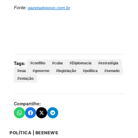
Fonte:
gazetadopovo.com.br
Palavras-chave:
conflito, cuba, Diplomacia, estratégia,
eua, governo, legislação, política, senado, votação,
trump, democrata, militares, proposta, presidente,
congresso, externa
Tags:
#conflito
#cuba
#Diplomacia
#estratégia
#eua
#governo
#legislação
#política
#senado
#votação
Compartilhe:
POLÍTICA | BEENEWS