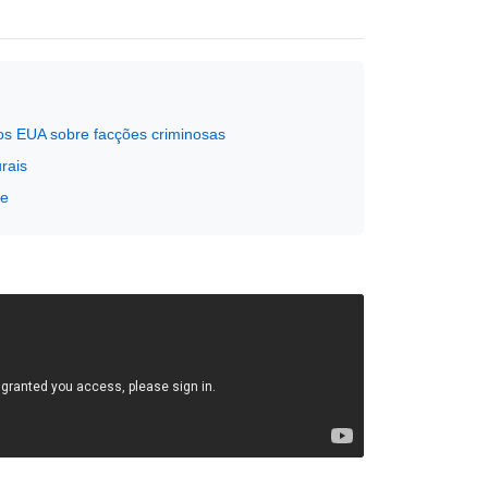
dos EUA sobre facções criminosas
urais
me