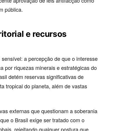
cente aprovação de leis antifacção como
m pública.
itorial e recursos
 sensível: a percepção de que o interesse
a por riquezas minerais e estratégicas do
sil detém reservas significativas de
sta tropical do planeta, além de vastas
tivas externas que questionam a soberania
 que o Brasil exige ser tratado com o
bais, rejeitando qualquer postura que