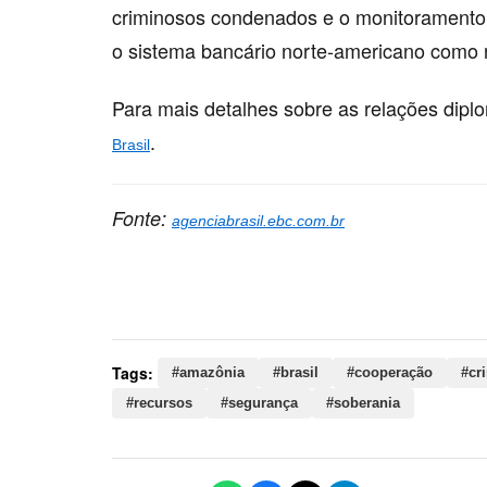
criminosos condenados e o monitoramento de
o sistema bancário norte-americano como r
Para mais detalhes sobre as relações diplo
.
Brasil
Fonte:
agenciabrasil.ebc.com.br
Palavras-chave:
amazônia, brasil, cooperação, cr
segurança, soberania, lula, presidente, combate,
Tags:
#amazônia
#brasil
#cooperação
#cr
#recursos
#segurança
#soberania