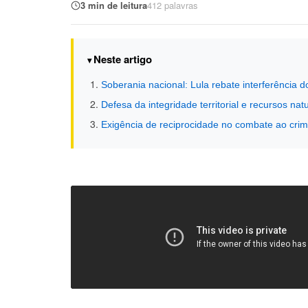
3 min de leitura
412 palavras
Neste artigo
Soberania nacional: Lula rebate interferência 
Defesa da integridade territorial e recursos nat
Exigência de reciprocidade no combate ao cri