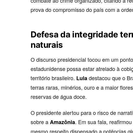
combate ao crime organizado, citando a re
prova do compromisso do país com a orde
Defesa da integridade terr
naturais
O discurso presidencial tocou em um ponto
estadunidense possa estar atrelado à cobiç
território brasileiro.
destacou que o Bra
Lula
terras raras, minérios, ouro e a maior flore
reservas de água doce.
O presidente alertou para o risco de narra
sobre a
. Em sua fala, reafirmou
Amazônia
mesmo respeito dispensado a potências glo