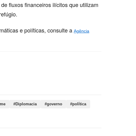
 fluxos financeiros ilícitos que utilizam
efúgio.
máticas e políticas, consulte a
Agência
ime, Diplomacia, governo, política, recursos,
 facções, criminosas, recente
ime
#Diplomacia
#governo
#política