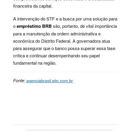
financeira da capital.
A intervenção do STF e a busca por uma solução para
o
empréstimo BRB
são, portanto, de vital importância
para a manutenção da ordem administrativa e
econômica do Distrito Federal. A governadora atua
para assegurar que o banco possa superar essa fase
crítica e continuar desempenhando seu papel
fundamental na região.
Fonte:
agenciabrasil.ebc.com.br
Palavras-chave:
bancário, capital, distrito, economia,
federal, fraude, investigação, judicial, política,
regulatório, banco, busca, central, instituição, crise,
supremo, empréstimo, bancária