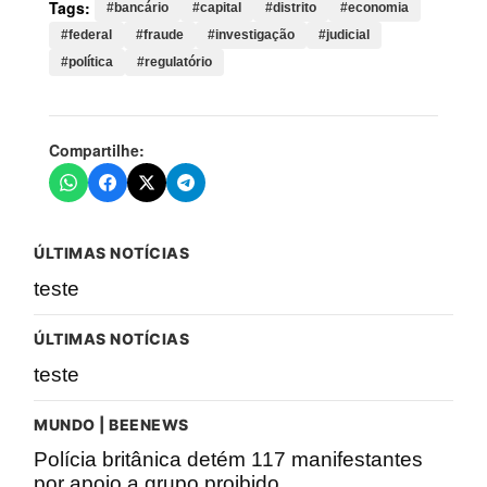
Tags:
#bancário
#capital
#distrito
#economia
#federal
#fraude
#investigação
#judicial
#política
#regulatório
Compartilhe:
ÚLTIMAS NOTÍCIAS
teste
ÚLTIMAS NOTÍCIAS
teste
MUNDO | BEENEWS
Polícia britânica detém 117 manifestantes
por apoio a grupo proibido