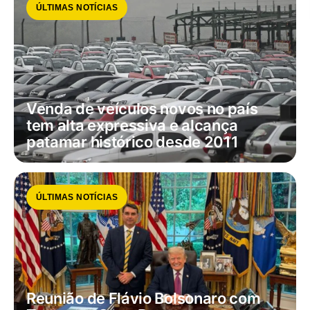
ÚLTIMAS NOTÍCIAS
Venda de veículos novos no país
tem alta expressiva e alcança
patamar histórico desde 2011
ÚLTIMAS NOTÍCIAS
Reunião de Flávio Bolsonaro com