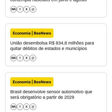
WA
f
X
@
Economia | BeeNews
União desembolsa R$ 834,8 milhões para
quitar débitos de estados e municípios
WA
f
X
@
Economia | BeeNews
Brasil desenvolve sensor automotivo que
será obrigatório a partir de 2029
WA
f
X
@