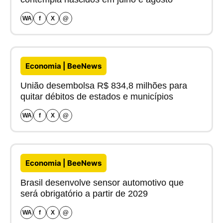
WA
f
X
@
Economia | BeeNews
União desembolsa R$ 834,8 milhões para
quitar débitos de estados e municípios
WA
f
X
@
Economia | BeeNews
Brasil desenvolve sensor automotivo que
será obrigatório a partir de 2029
WA
f
X
@