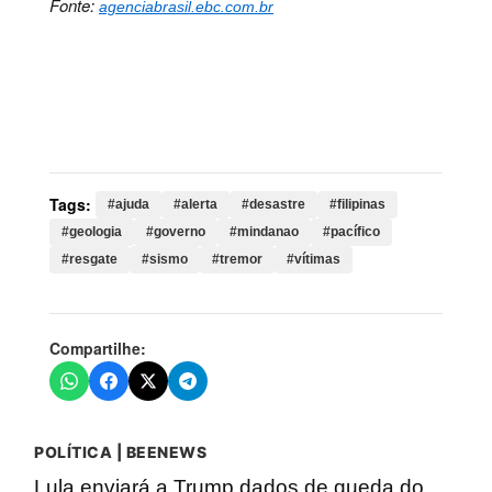
Fonte:
agenciabrasil.ebc.com.br
Palavras-chave:
ajuda, alerta, desastre, filipinas,
geologia, governo, mindanao, pacífico, resgate, sismo,
tremor, vítimas, ilha, terremoto, magnitude, operações,
região, assistência
Tags:
#ajuda
#alerta
#desastre
#filipinas
#geologia
#governo
#mindanao
#pacífico
#resgate
#sismo
#tremor
#vítimas
Compartilhe:
POLÍTICA | BEENEWS
Lula enviará a Trump dados de queda do