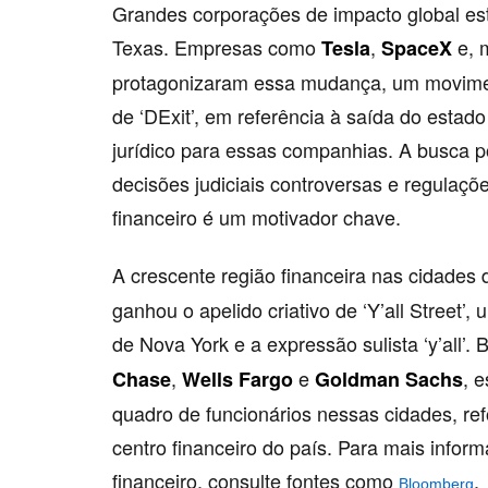
Grandes corporações de impacto global es
Texas. Empresas como
,
e, 
Tesla
SpaceX
protagonizaram essa mudança, um movime
de ‘DExit’, em referência à saída do estad
jurídico para essas companhias. A busca
decisões judiciais controversas e regulaçõ
financeiro é um motivador chave.
A crescente região financeira nas cidades
ganhou o apelido criativo de ‘Y’all Street’,
de Nova York e a expressão sulista ‘y’all’.
,
e
, 
Chase
Wells Fargo
Goldman Sachs
quadro de funcionários nessas cidades, r
centro financeiro do país. Para mais info
financeiro, consulte fontes como
.
Bloomberg