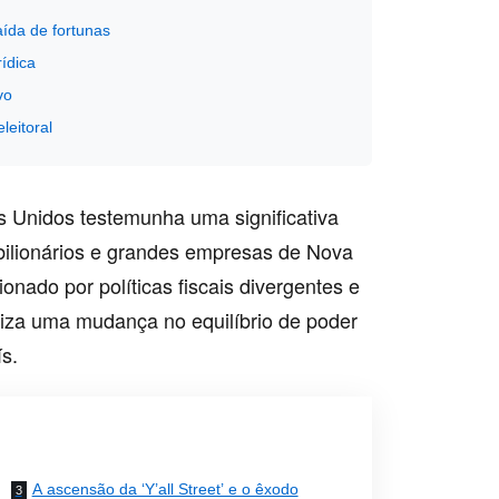
aída de fortunas
ídica
vo
leitoral
s Unidos testemunha uma significativa
bilionários e grandes empresas de Nova
onado por políticas fiscais divergentes e
liza uma mudança no equilíbrio de poder
ís.
A ascensão da ‘Y’all Street’ e o êxodo