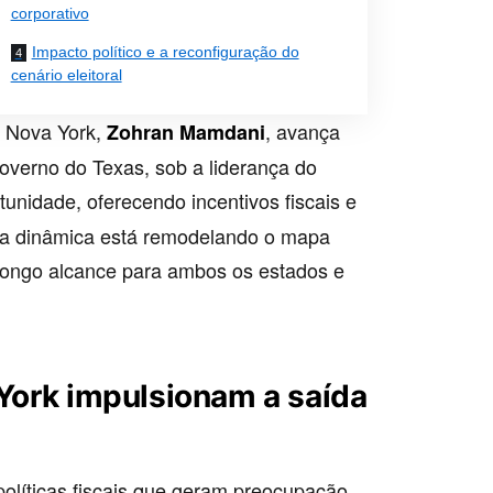
corporativo
Impacto político e a reconfiguração do
cenário eleitoral
e Nova York,
, avança
Zohran Mamdani
verno do Texas, sob a liderança do
rtunidade, oferecendo incentivos fiscais e
ssa dinâmica está remodelando o mapa
 longo alcance para ambos os estados e
 York impulsionam a saída
olíticas fiscais que geram preocupação