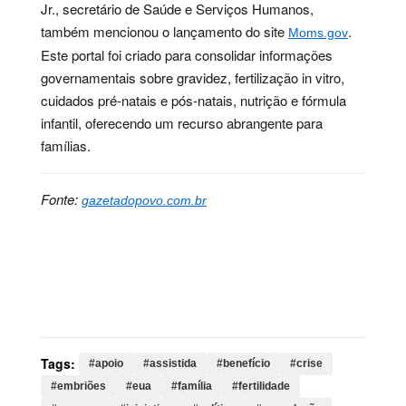
Jr., secretário de Saúde e Serviços Humanos,
também mencionou o lançamento do site
.
Moms.gov
Este portal foi criado para consolidar informações
governamentais sobre gravidez, fertilização in vitro,
cuidados pré-natais e pós-natais, nutrição e fórmula
infantil, oferecendo um recurso abrangente para
famílias.
Fonte:
gazetadopovo.com.br
Palavras-chave:
apoio, assistida, benefício, crise,
embriões, eua, família, fertilidade, governo, iniciativa,
política, reprodução, saúde, trabalho, trump,
tratamentos, fertilização, acesso, vitro, alabama
Tags:
#apoio
#assistida
#benefício
#crise
#embriões
#eua
#família
#fertilidade