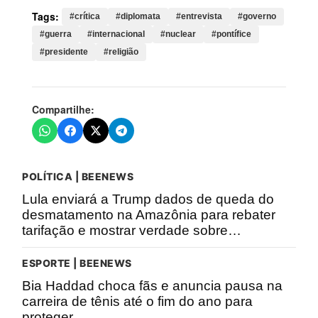
Tags:
#crítica
#diplomata
#entrevista
#governo
#guerra
#internacional
#nuclear
#pontífice
#presidente
#religião
Compartilhe:
POLÍTICA | BEENEWS
Lula enviará a Trump dados de queda do
desmatamento na Amazônia para rebater
tarifação e mostrar verdade sobre…
ESPORTE | BEENEWS
Bia Haddad choca fãs e anuncia pausa na
carreira de tênis até o fim do ano para
proteger…