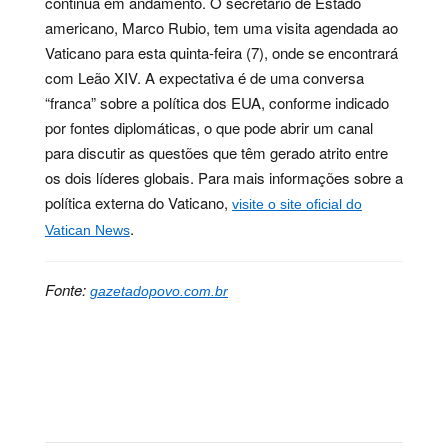
continua em andamento. O secretário de Estado
americano, Marco Rubio, tem uma visita agendada ao
Vaticano para esta quinta-feira (7), onde se encontrará
com Leão XIV. A expectativa é de uma conversa
“franca” sobre a política dos EUA, conforme indicado
por fontes diplomáticas, o que pode abrir um canal
para discutir as questões que têm gerado atrito entre
os dois líderes globais. Para mais informações sobre a
política externa do Vaticano,
visite o site oficial do
.
Vatican News
Fonte:
gazetadopovo.com.br
Palavras-chave:
crítica, diplomata, entrevista,
governo, guerra, internacional, nuclear, pontífice,
presidente, religião, trump, papa, leão, vaticano,
críticas, abril, feira, postura