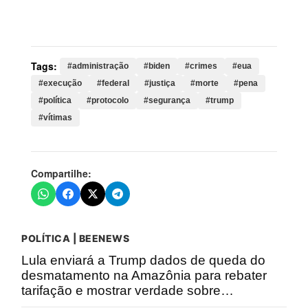
protocolo, segurança, trump, vítimas, departamento,
métodos, aplicação
Tags:
#administração
#biden
#crimes
#eua
#execução
#federal
#justiça
#morte
#pena
#política
#protocolo
#segurança
#trump
#vítimas
Compartilhe:
POLÍTICA | BEENEWS
Lula enviará a Trump dados de queda do
desmatamento na Amazônia para rebater
tarifação e mostrar verdade sobre…