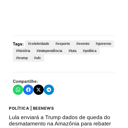
Palavras-chave:
celebridade, esporte, evento,
governo, história, independência, luta, política, trump,
ufc, americano, presidente, donald, público, principal,
white, marcos
Tags:
#celebridade
#esporte
#evento
#governo
#história
#independência
#luta
#política
#trump
#ufc
Compartilhe:
POLÍTICA | BEENEWS
Lula enviará a Trump dados de queda do
desmatamento na Amazônia para rebater