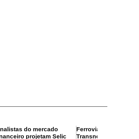
nalistas do mercado
Ferrovia
inanceiro projetam Selic
Transnordestina supe