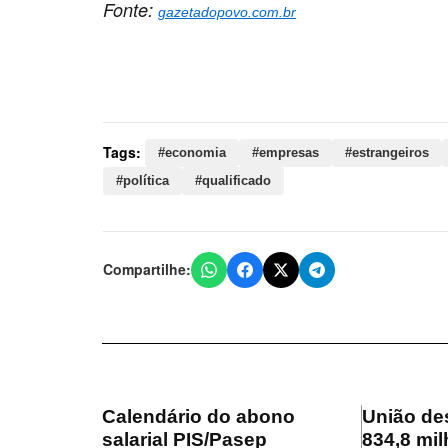
Fonte:
gazetadopovo.com.br
Palavras-chave:
economia, empresas, estrangeiros
qualificado, trump, estados, taxa, decisão, cobra
Tags:
#economia
#empresas
#estrangeiros
#política
#qualificado
Compartilhe:
Calendário do abono
União de
salarial PIS/Pasep
834,8 mil