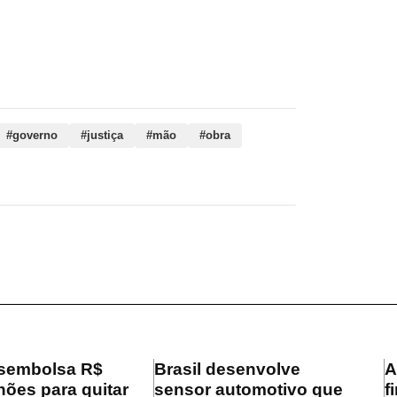
, governo, justiça, mão, obra, política,
nça, visto, unidos, medida
#governo
#justiça
#mão
#obra
sembolsa R$
Brasil desenvolve
A
hões para quitar
sensor automotivo que
f